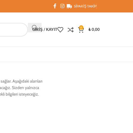
SIPARIŞ TAKIP
0
GIRIŞ / KAYIT
₺
0,00
ağlar. Aşağıdaki alanları
racağız. Sizden yalnızca
i bilgileri isteyeceğiz.