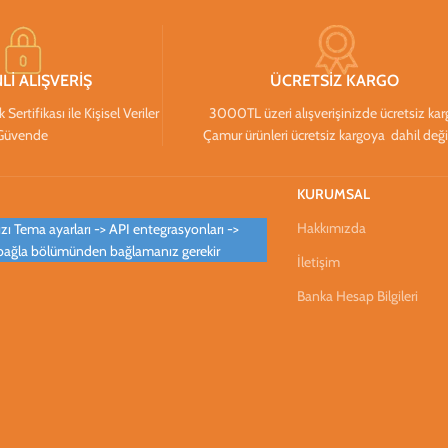
Lİ ALIŞVERİŞ
ÜCRETSİZ KARGO
ertifikası ile Kişisel Veriler
3000TL üzeri alışverişinizde ücretsiz ka
Güvende
Çamur ürünleri ücretsiz kargoya dahil deği
KURUMSAL
Hakkımızda
ı Tema ayarları -> API entegrasyonları ->
bağla bölümünden bağlamanız gerekir
İletişim
Banka Hesap Bilgileri