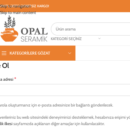
Skip to navigation
000TL ÜSTÜ ÜCRETSİZ KARGO!
Skip to main content
KATEGORI SEÇINIZ
KATEGORILERE GÖZAT
 Ol
*
a adresi
arola oluşturmanız için e-posta adresinize bir bağlantı gönderilecek.
l verileriniz bu web sitesindeki deneyiminizi desteklemek, hesabınıza erişimi
lik ilkesi
sayfamızda açıklanan diğer amaçlar için kullanılacaktır.