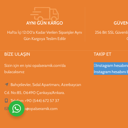
AYNI GÜN KARGO
GÜVEN
Hafta İçi 12:00’a Kadar Verilen Siparişler Aynı
256 Bit SSL Güvenlik S
Gün Kargoya Teslim Edilir
BİZE ULAŞIN
TAKİP ET
Sizin için en iyisi opalseramik.com'da
Instagram hesabınız
bulacaksınız
Instagram hesabını 
Bahçelievler, Sıdal Apartmanı, Azerbaycan
Cd. No:85, 06490 Çankaya/Ankara.
Telefon: +90 (544) 672 57 37
Mail:
info@opalseramik.com