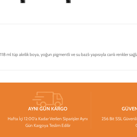
118 ml tüp akrilik boya, yoğun pigmentli ve su bazlı yapısıyla canlı renkler sağla
AYNI GÜN KARGO
GÜVEN
Hafta İçi 12:00’a Kadar Verilen Siparişler Aynı
256 Bit SSL Güvenlik S
Gün Kargoya Teslim Edilir