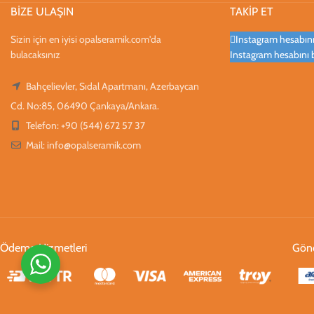
BİZE ULAŞIN
TAKİP ET
Sizin için en iyisi opalseramik.com'da
Instagram hesabınız
bulacaksınız
Instagram hesabını 
Bahçelievler, Sıdal Apartmanı, Azerbaycan
Cd. No:85, 06490 Çankaya/Ankara.
Telefon: +90 (544) 672 57 37
Mail:
info@opalseramik.com
Ödeme Hizmetleri
Gönd