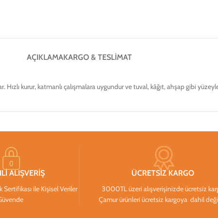
AÇIKLAMA
KARGO & TESLIMAT
r. Hızlı kurur, katmanlı çalışmalara uygundur ve tuval, kâğıt, ahşap gibi yüzeylerd
Lİ ALIŞVERİŞ
ÜCRETSİZ KARGO
ertifikası ile Kişisel Veriler
3000TL üzeri alışverişinizde ücretsiz ka
Güvende
Çamur ürünleri ücretsiz kargoya dahil deği