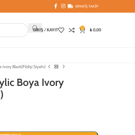
SIPARIŞ TAKIP
0
GIRIŞ / KAYIT
₺
0,00
 Ivory Black(Fildişi Siyahı)
ylic Boya Ivory
)