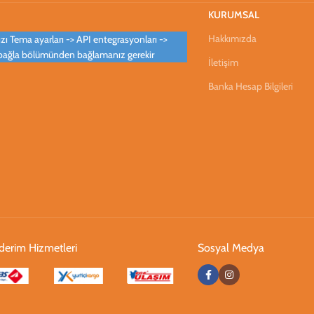
KURUMSAL
Hakkımızda
ı Tema ayarları -> API entegrasyonları ->
bağla bölümünden bağlamanız gerekir
İletişim
Banka Hesap Bilgileri
erim Hizmetleri
Sosyal Medya