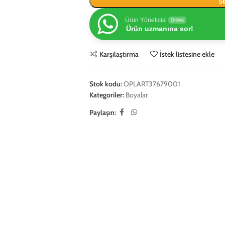
S
Ürün Yöneticisi
Online
Ürün uzmanına sor!
Karşılaştırma
İstek listesine ekle
Stok kodu:
OPLART37679001
Kategoriler:
Boyalar
Paylaşın: