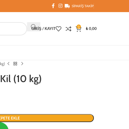
SIPARIŞ TAKIP
0
GIRIŞ / KAYIT
₺
0,00
kg)
il (10 kg)
EPETE EKLE