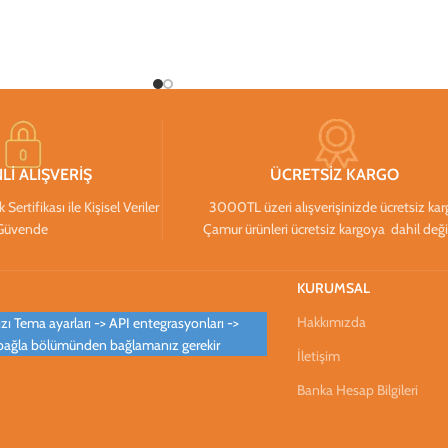
Lİ ALIŞVERİŞ
ÜCRETSİZ KARGO
ertifikası ile Kişisel Veriler
3000TL üzeri alışverişinizde ücretsiz ka
Güvende
Çamur ürünleri ücretsiz kargoya dahil deği
KURUMSAL
Hakkımızda
ı Tema ayarları -> API entegrasyonları ->
bağla bölümünden bağlamanız gerekir
İletişim
Banka Hesap Bilgileri