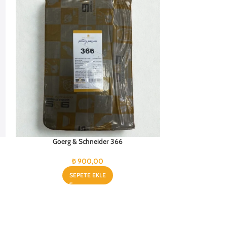
Goerg & Schneider 366
Limoges – Fransa
Çamu
₺
900,00
SEPETE EKLE