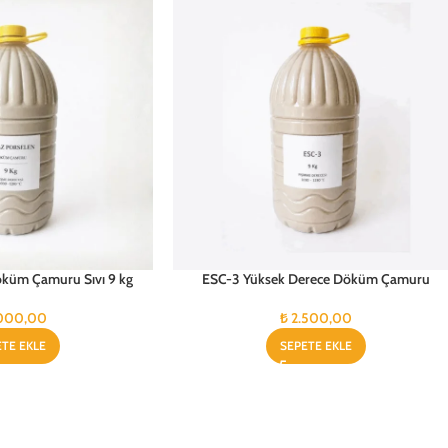
öküm Çamuru Sıvı 9 kg
ESC-3 Yüksek Derece Döküm Çamuru
000,00
₺
2.500,00
ETE EKLE
SEPETE EKLE