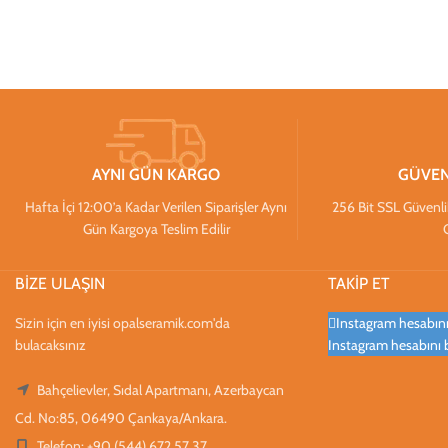
AYNI GÜN KARGO
GÜVEN
Hafta İçi 12:00’a Kadar Verilen Siparişler Aynı
256 Bit SSL Güvenlik S
Gün Kargoya Teslim Edilir
BİZE ULAŞIN
TAKİP ET
Sizin için en iyisi opalseramik.com'da
Instagram hesabınız
bulacaksınız
Instagram hesabını 
Bahçelievler, Sıdal Apartmanı, Azerbaycan
Cd. No:85, 06490 Çankaya/Ankara.
Telefon: +90 (544) 672 57 37