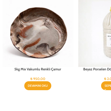
5kg Mix Vakumlu Renkli Çamur
Beyaz Porselen D
₺
950,00
₺
2.
DEVAMINI OKU
SEP