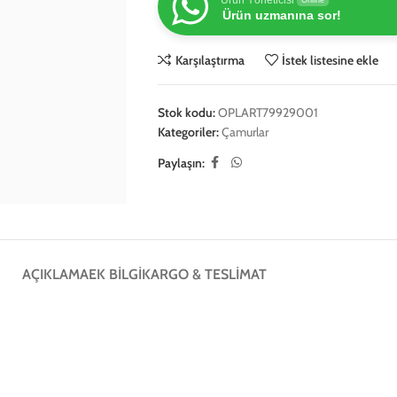
Ürün Yöneticisi
Online
Ürün uzmanına sor!
Karşılaştırma
İstek listesine ekle
Stok kodu:
OPLART79929001
Kategoriler:
Çamurlar
Paylaşın:
AÇIKLAMA
EK BILGI
KARGO & TESLIMAT