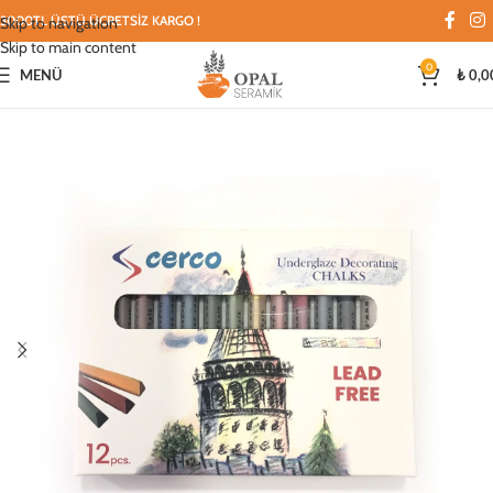
3000TL ÜSTÜ ÜCRETSİZ KARGO !
Skip to navigation
Skip to main content
0
MENÜ
₺
0,0