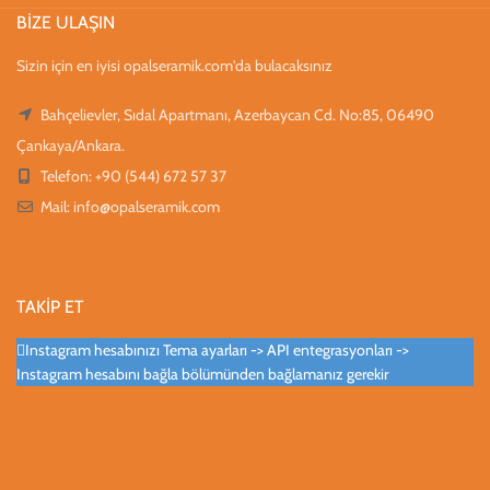
BİZE ULAŞIN
Sizin için en iyisi opalseramik.com'da bulacaksınız
Bahçelievler, Sıdal Apartmanı, Azerbaycan Cd. No:85, 06490
Çankaya/Ankara.
Telefon: +90 (544) 672 57 37
Mail:
info@opalseramik.com
TAKİP ET
Instagram hesabınızı Tema ayarları -> API entegrasyonları ->
Instagram hesabını bağla bölümünden bağlamanız gerekir