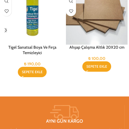
Tigel Sanatsal Boya Ve Fırça
Ahşap Çalışma Altlık 20X20 cm
Temizleyici
₺
100,00
₺
190,00
SEPETE EKLE
SEPETE EKLE
AYNI GÜN KARGO