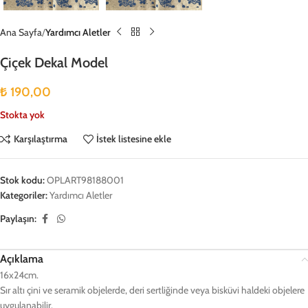
Ana Sayfa
Yardımcı Aletler
Çiçek Dekal Model
₺
190,00
Stokta yok
Karşılaştırma
İstek listesine ekle
Stok kodu:
OPLART98188001
Kategoriler:
Yardımcı Aletler
Paylaşın:
Açıklama
16x24cm.
Sır altı çini ve seramik objelerde, deri sertliğinde veya bisküvi haldeki objelere
uygulanabilir.