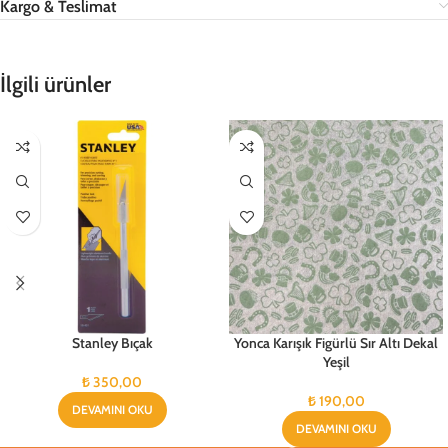
Kargo & Teslimat
İlgili ürünler
Stanley Bıçak
Yonca Karışık Figürlü Sır Altı Dekal
Yeşil
₺
350,00
₺
190,00
DEVAMINI OKU
DEVAMINI OKU