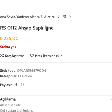
Ana Sayfa
Yardımcı Aletler
El Aletleri
RS 0112 Ahşap Saplı İğne
₺
235,00
Stokta yok
Karşılaştırma
İstek listesine ekle
Stok kodu:
OPLART66679004
Kategoriler:
El Aletleri
Paylaşın:
Açıklama
Ahşap saplıdır.
Çelik uçtan üretilmiştir.