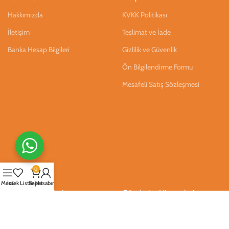
Hakkımızda
KVKK Politikası
İletişim
Teslimat ve İade
Banka Hesap Bilgileri
Gizlilik ve Güvenlik
Ön Bilgilendirme Formu
Mesafeli Satış Sözleşmesi
0
Menü
İstek Listesi
Sepet
Hesabım
Ödeme Hizmetleri
Gönderim Hizmetleri