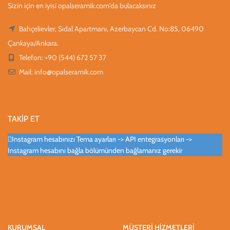
Sizin için en iyisi opalseramik.com'da bulacaksınız
Bahçelievler, Sıdal Apartmanı, Azerbaycan Cd. No:85, 06490
Çankaya/Ankara.
Telefon: +90 (544) 672 57 37
Mail:
info@opalseramik.com
TAKİP ET
Instagram hesabınızı Tema ayarları -> API entegrasyonları ->
Instagram hesabını bağla bölümünden bağlamanız gerekir
KURUMSAL
MÜŞTERİ HİZMETLERİ