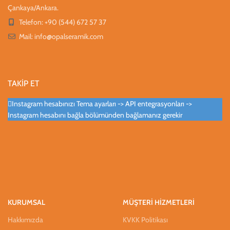
Çankaya/Ankara.
Telefon: +90 (544) 672 57 37
Mail:
info@opalseramik.com
TAKİP ET
Instagram hesabınızı Tema ayarları -> API entegrasyonları ->
Instagram hesabını bağla bölümünden bağlamanız gerekir
KURUMSAL
MÜŞTERİ HİZMETLERİ
Hakkımızda
KVKK Politikası