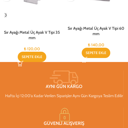
Sır Ayağı Metal Üç Ayak V Tipi 60
Sır Ayağı Metal Üç Ayak V Tipi 35
mm
mm
₺
140,00
₺
120,00
SEPETE EKLE
SEPETE EKLE
AYNI GÜN KARGO
Hafta İçi 12:00’a Kadar Verilen Siparişler Aynı Gün Kargoya Teslim Edilir
GÜVENLİ ALIŞVERİŞ