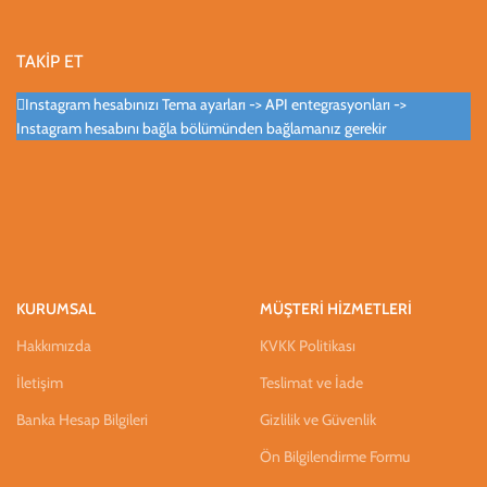
TAKİP ET
Instagram hesabınızı Tema ayarları -> API entegrasyonları ->
Instagram hesabını bağla bölümünden bağlamanız gerekir
KURUMSAL
MÜŞTERİ HİZMETLERİ
Hakkımızda
KVKK Politikası
İletişim
Teslimat ve İade
Banka Hesap Bilgileri
Gizlilik ve Güvenlik
Ön Bilgilendirme Formu