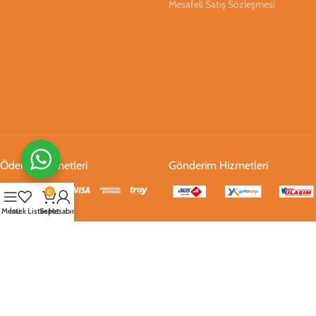
Mesafeli Satış Sözleşmesi
Ödeme Hizmetleri
Gönderim Hizmetleri
0
Menü
İstek Listesi
Sepet
Hesabım
Sosyal Medya