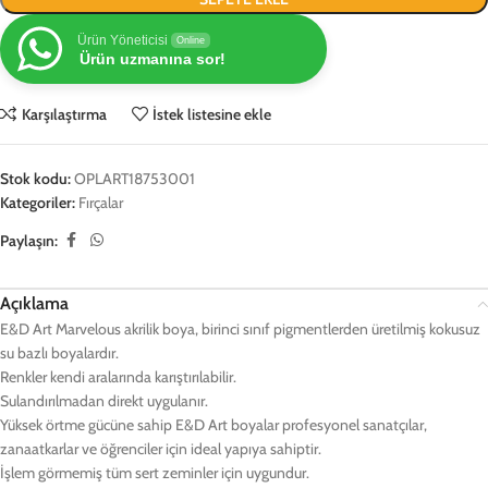
Ürün Yöneticisi
Online
Ürün uzmanına sor!
Karşılaştırma
İstek listesine ekle
Stok kodu:
OPLART18753001
Kategoriler:
Fırçalar
Paylaşın:
Açıklama
E&D Art Marvelous akrilik boya, birinci sınıf pigmentlerden üretilmiş kokusuz
su bazlı boyalardır.
Renkler kendi aralarında karıştırılabilir.
Sulandırılmadan direkt uygulanır.
Yüksek örtme gücüne sahip E&D Art boyalar profesyonel sanatçılar,
zanaatkarlar ve öğrenciler için ideal yapıya sahiptir.
İşlem görmemiş tüm sert zeminler için uygundur.