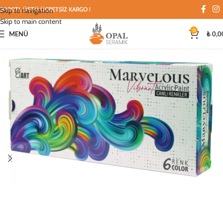
3000TL ÜSTÜ ÜCRETSİZ KARGO !
Skip to navigation
Skip to main content
0
MENÜ
₺
0,0