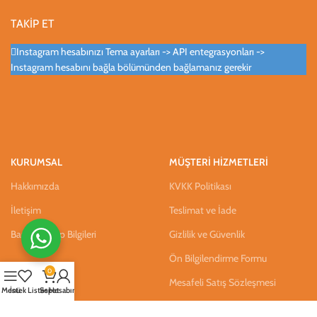
TAKİP ET
Instagram hesabınızı Tema ayarları -> API entegrasyonları ->
Instagram hesabını bağla bölümünden bağlamanız gerekir
KURUMSAL
MÜŞTERİ HİZMETLERİ
Hakkımızda
KVKK Politikası
İletişim
Teslimat ve İade
Banka Hesap Bilgileri
Gizlilik ve Güvenlik
Ön Bilgilendirme Formu
0
Mesafeli Satış Sözleşmesi
Menü
İstek Listesi
Sepet
Hesabım