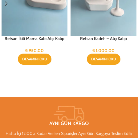
Refsan İkili Mama Kabı Alçı Kalıp
Refsan Kadeh – Alçı Kalıp
₺
950,00
₺
1.000,00
DEVAMINI OKU
DEVAMINI OKU
AYNI GÜN KARGO
Hafta İçi 12:00’a Kadar Verilen Siparişler Aynı Gün Kargoya Teslim Edilir