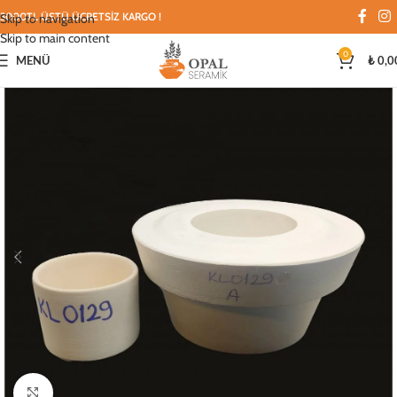
3000TL ÜSTÜ ÜCRETSİZ KARGO !
Skip to navigation
Skip to main content
0
MENÜ
₺
0,0
Büyütmek için tıklayın