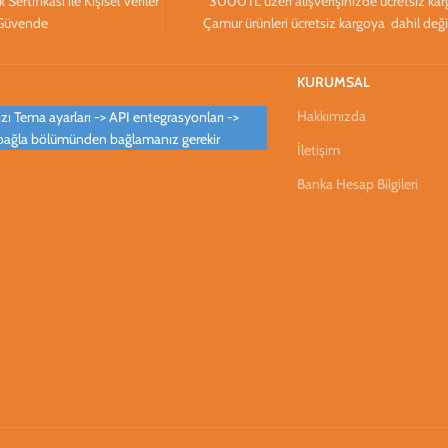
ertifikası ile Kişisel Veriler
3000TL üzeri alışverişinizde ücretsiz ka
Güvende
Çamur ürünleri ücretsiz kargoya dahil deği
KURUMSAL
Hakkımızda
ı Tema ayarları -> API entegrasyonları ->
bağla bölümünden bağlamanız gerekir
İletişim
Banka Hesap Bilgileri