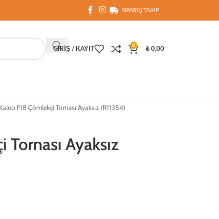
SIPARIŞ TAKIP
0
GIRIŞ / KAYIT
₺
0,00
Kaleo F18 Çömlekçi Tornası Ayaksız (R11354)
i Tornası Ayaksız