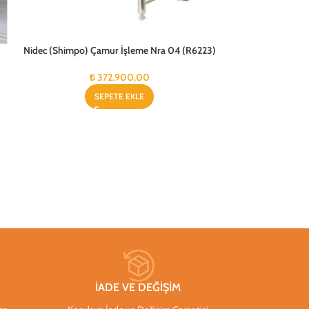
Nidec (Shimpo) Çamur İşleme Nra 04 (R6223)
Nidec (Shimpo
₺
372.900,00
₺
SEPETE EKLE
İADE VE DEĞİŞİM