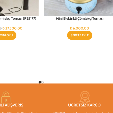
lekçi Tornası (R25177)
Mini Elektrikli Çömlekçi Tornası
₺
37.500,00
₺
6.000,00
0
MINI OKU
SEPETE EKLE
Lİ ALIŞVERİŞ
ÜCRETSİZ KARGO