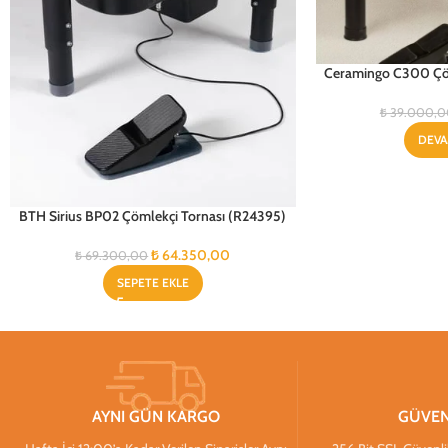
Ceramingo C300 Çöm
₺
39.000,0
DEVA
BTH Sirius BP02 Çömlekçi Tornası (R24395)
₺
64.350,00
₺
69.300,00
SEPETE EKLE
AYNI GÜN KARGO
GÜVEN