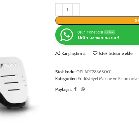
S
Ürün Yöneticisi
Online
Ürün uzmanına sor!
Karşılaştırma
İstek listesine ekle
Stok kodu:
OPLART28365001
Kategoriler:
Endüstriyel Makine ve Ekipmanlar
Paylaşın: