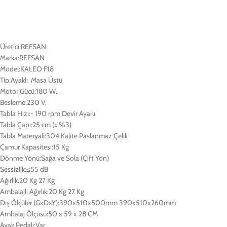
Üretici:REFSAN
Marka:REFSAN
Model:KALEO F18
Tip:Ayaklı Masa Üstü
Motor Gücü:180 W.
Besleme:230 V.
Tabla Hızı:- 190 rpm Devir Ayarlı
Tabla Çapı:25 cm (± %3)
Tabla Materyali:304 Kalite Paslanmaz Çelik
Çamur Kapasitesi:15 Kg
Dönme Yönü:Sağa ve Sola (Çift Yön)
Sessizlik:≤55 dB
Ağırlık:20 Kg 27 Kg
Ambalajlı Ağırlık:20 Kg 27 Kg
Dış Ölçüler (GxDxY):390x510x500mm 390x510x260mm
Ambalaj Ölçüsü:50 x 59 x 28 CM
Ayak Pedalı:Var