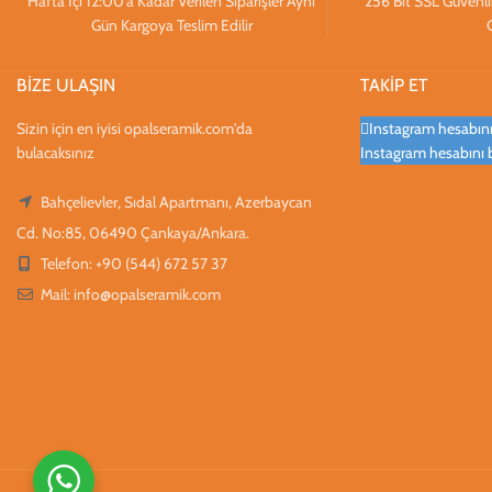
Hafta İçi 12:00’a Kadar Verilen Siparişler Aynı
256 Bit SSL Güvenlik S
Gün Kargoya Teslim Edilir
BİZE ULAŞIN
TAKİP ET
Sizin için en iyisi opalseramik.com'da
Instagram hesabınız
bulacaksınız
Instagram hesabını 
Bahçelievler, Sıdal Apartmanı, Azerbaycan
Cd. No:85, 06490 Çankaya/Ankara.
Telefon: +90 (544) 672 57 37
Mail:
info@opalseramik.com