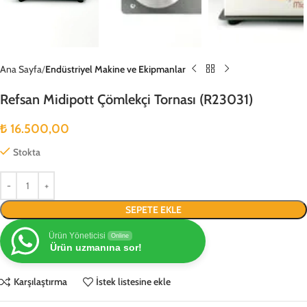
Ana Sayfa
Endüstriyel Makine ve Ekipmanlar
Refsan Midipott Çömlekçi Tornası (R23031)
₺
16.500,00
Stokta
SEPETE EKLE
Ürün Yöneticisi
Online
Ürün uzmanına sor!
Karşılaştırma
İstek listesine ekle