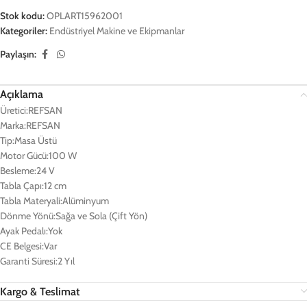
Stok kodu:
OPLART15962001
Kategoriler:
Endüstriyel Makine ve Ekipmanlar
Paylaşın:
Açıklama
Üretici:REFSAN
Marka:REFSAN
Tip:Masa Üstü
Motor Gücü:100 W
Besleme:24 V
Tabla Çapı:12 cm
Tabla Materyali:Alüminyum
Dönme Yönü:Sağa ve Sola (Çift Yön)
Ayak Pedalı:Yok
CE Belgesi:Var
Garanti Süresi:2 Yıl
Kargo & Teslimat