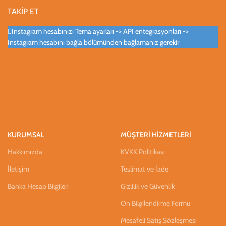
TAKİP ET
Instagram hesabınızı Tema ayarları -> API entegrasyonları ->
Instagram hesabını bağla bölümünden bağlamanız gerekir
KURUMSAL
MÜŞTERİ HİZMETLERİ
Hakkımızda
KVKK Politikası
İletişim
Teslimat ve İade
Banka Hesap Bilgileri
Gizlilik ve Güvenlik
Ön Bilgilendirme Formu
Mesafeli Satış Sözleşmesi