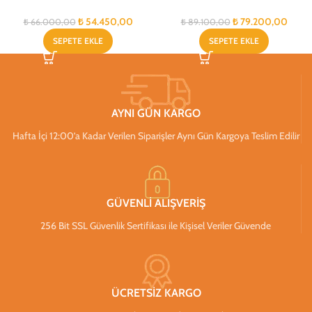
₺
54.450,00
₺
79.200,00
₺
66.000,00
₺
89.100,00
SEPETE EKLE
SEPETE EKLE
AYNI GÜN KARGO
Hafta İçi 12:00’a Kadar Verilen Siparişler Aynı Gün Kargoya Teslim Edilir
GÜVENLİ ALIŞVERİŞ
256 Bit SSL Güvenlik Sertifikası ile Kişisel Veriler Güvende
ÜCRETSİZ KARGO