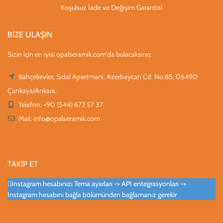
Koşulsuz İade ve Değişim Garantisi
BİZE ULAŞIN
Sizin için en iyisi opalseramik.com'da bulacaksınız
Bahçelievler, Sıdal Apartmanı, Azerbaycan Cd. No:85, 06490
Çankaya/Ankara.
Telefon: +90 (544) 672 57 37
Mail:
info@opalseramik.com
TAKİP ET
Instagram hesabınızı Tema ayarları -> API entegrasyonları ->
Instagram hesabını bağla bölümünden bağlamanız gerekir