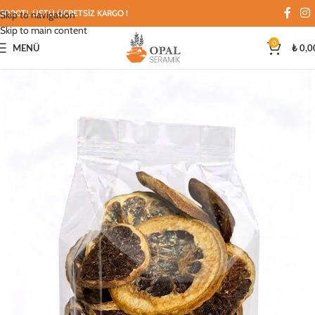
3000TL ÜSTÜ ÜCRETSİZ KARGO !
Skip to navigation
Skip to main content
0
MENÜ
₺
0,0