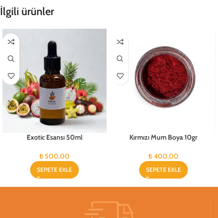
İlgili ürünler
Exotic Esansı 50ml
Kırmızı Mum Boya 10gr
₺
500,00
₺
400,00
SEPETE EKLE
SEPETE EKLE