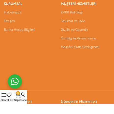
KURUMSAL
MÜŞTERİ HİZMETLERİ
Hakkımızda
KVKK Politikası
İletişim
Teslimat ve İade
Banka Hesap Bilgileri
Gizlilik ve Güvenlik
Ön Bilgilendirme Formu
Mesafeli Satış Sözleşmesi
0
Menü
İstek Listesi
Sepet
Hesabım
Ödeme Hizmetleri
Gönderim Hizmetleri