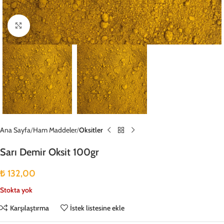
Büyütmek için tıklayın
Ana Sayfa
Ham Maddeler
Oksitler
Sarı Demir Oksit 100gr
₺
132,00
Stokta yok
Karşılaştırma
İstek listesine ekle