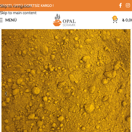
3000TL ÜSTÜ ÜCRETSİZ KARGO !
Skip to navigation
Skip to main content
0
MENÜ
₺
0,0