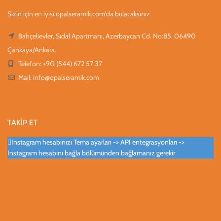
Sizin için en iyisi opalseramik.com'da bulacaksınız
Bahçelievler, Sıdal Apartmanı, Azerbaycan Cd. No:85, 06490
Çankaya/Ankara.
Telefon: +90 (544) 672 57 37
Mail:
info@opalseramik.com
TAKİP ET
Instagram hesabınızı Tema ayarları -> API entegrasyonları ->
Instagram hesabını bağla bölümünden bağlamanız gerekir