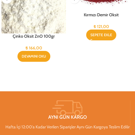
Kırmızı Demir Oksit
₺
121,00
SEPETE EKLE
Çinko Oksit ZnO 100gr
₺
166,00
DEVAMINI OKU
AYNI GÜN KARGO
Hafta İçi 12:00’a Kadar Verilen Siparişler Aynı Gün Kargoya Teslim Edilir