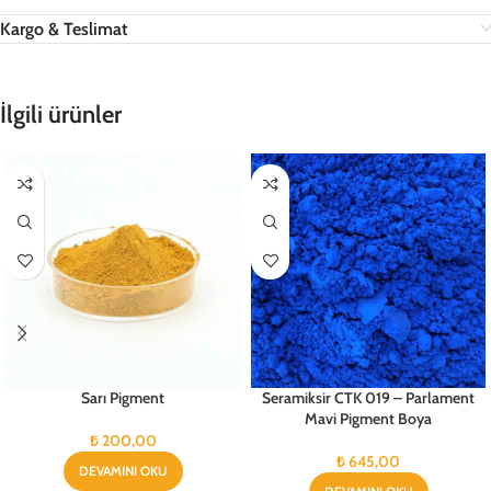
Kargo & Teslimat
İlgili ürünler
Sarı Pigment
Seramiksir CTK 019 – Parlament
Mavi Pigment Boya
₺
200,00
₺
645,00
DEVAMINI OKU