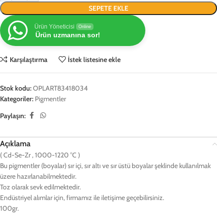
SEPETE EKLE
Ürün Yöneticisi
Online
Ürün uzmanına sor!
Karşılaştırma
İstek listesine ekle
Stok kodu:
OPLART83418034
Kategoriler:
Pigmentler
Paylaşın:
Açıklama
( Cd-Se-Zr , 1000-1220 °C )
Bu pigmentler (boyalar) sır içi, sır altı ve sır üstü boyalar şeklinde kullanılmak
üzere hazırlanabilmektedir.
Toz olarak sevk edilmektedir.
Endüstriyel alımlar için, firmamız ile iletişime geçebilirsiniz.
100gr.