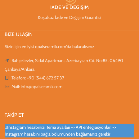
İADE VE DEĞİŞİM
Koşulsuz İade ve Değişim Garantisi
BİZE ULAŞIN
Sizin için en iyisi opalseramik.com'da bulacaksınız
Bahçelievler, Sıdal Apartmanı, Azerbaycan Cd. No:85, 06490
Çankaya/Ankara.
Telefon: +90 (544) 672 57 37
Mail:
info@opalseramik.com
TAKİP ET
Instagram hesabınızı Tema ayarları -> API entegrasyonları ->
Instagram hesabını bağla bölümünden bağlamanız gerekir