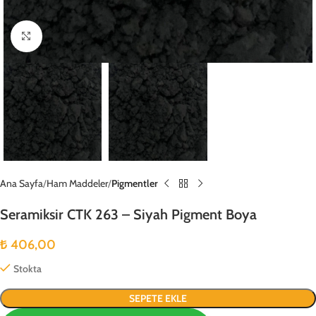
Büyütmek için tıklayın
Ana Sayfa
Ham Maddeler
Pigmentler
Seramiksir CTK 263 – Siyah Pigment Boya
₺
406,00
Stokta
SEPETE EKLE