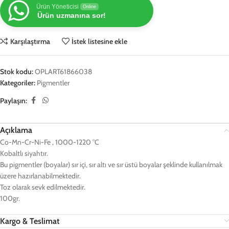
Ürün Yöneticisi
Online
Ürün uzmanına sor!
Karşılaştırma
İstek listesine ekle
Stok kodu:
OPLART61866038
Kategoriler:
Pigmentler
Paylaşın:
Açıklama
Co-Mn-Cr-Ni-Fe , 1000-1220 °C
Kobaltlı siyahtır.
Bu pigmentler (boyalar) sır içi, sır altı ve sır üstü boyalar şeklinde kullanılmak
üzere hazırlanabilmektedir.
Toz olarak sevk edilmektedir.
100gr.
Kargo & Teslimat