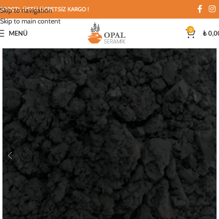
3000TL ÜSTÜ ÜCRETSİZ KARGO !
Skip to navigation
Skip to main content
0
MENÜ
₺
0,0