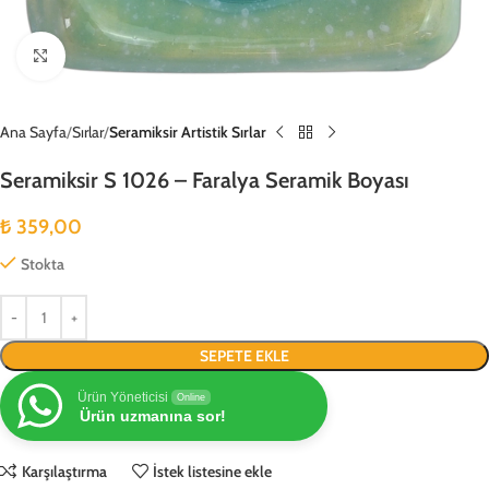
Büyütmek için tıklayın
Ana Sayfa
Sırlar
Seramiksir Artistik Sırlar
Seramiksir S 1026 – Faralya Seramik Boyası
₺
359,00
Stokta
SEPETE EKLE
Ürün Yöneticisi
Online
Ürün uzmanına sor!
Karşılaştırma
İstek listesine ekle