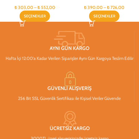
₺
303,00
–
₺
552,00
₺
390,00
–
₺
726,00
SEÇENEKLER
SEÇENEKLER
AYNI GÜN KARGO
Hafta İçi 12:00’a Kadar Verilen Siparişler Aynı Gün Kargoya Teslim Edilir
GÜVENLİ ALIŞVERİŞ
256 Bit SSL Güvenlik Sertifikası ile Kişisel Veriler Güvende
ÜCRETSİZ KARGO
3000TL üzeri alışverişinizde ücretsiz kargo