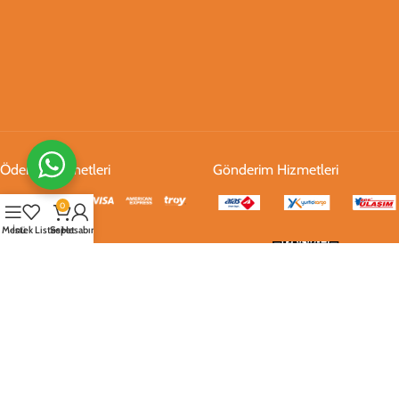
Ödeme Hizmetleri
Gönderim Hizmetleri
0
Menü
İstek Listesi
Sepet
Hesabım
Sosyal Medya
2021
opalseramik.com Site Hakları Opal Seramik
.