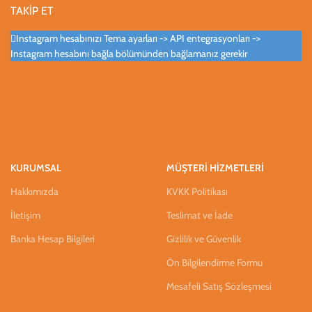
TAKİP ET
Instagram hesabınızı Tema ayarları -> API entegrasyonları ->
Instagram hesabını bağla bölümünden bağlamanız gerekir
KURUMSAL
MÜŞTERİ HİZMETLERİ
Hakkımızda
KVKK Politikası
İletişim
Teslimat ve İade
Banka Hesap Bilgileri
Gizlilik ve Güvenlik
Ön Bilgilendirme Formu
Mesafeli Satış Sözleşmesi