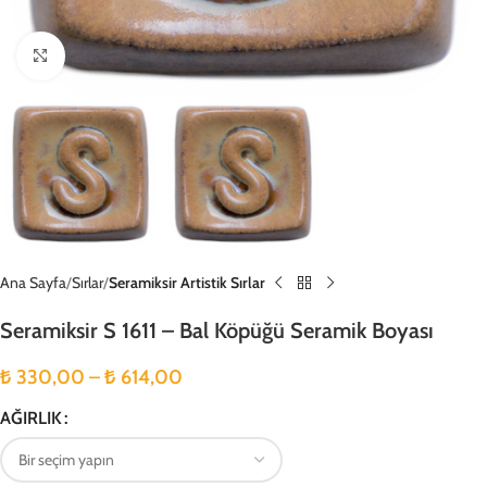
Büyütmek için tıklayın
Ana Sayfa
Sırlar
Seramiksir Artistik Sırlar
Seramiksir S 1611 – Bal Köpüğü Seramik Boyası
₺
330,00
–
₺
614,00
AĞIRLIK