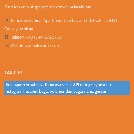
Sizin için en iyisi opalseramik.com'da bulacaksınız
Bahçelievler, Sıdal Apartmanı, Azerbaycan Cd. No:85, 06490
Çankaya/Ankara.
Telefon: +90 (544) 672 57 37
Mail:
info@opalseramik.com
TAKİP ET
Instagram hesabınızı Tema ayarları -> API entegrasyonları ->
Instagram hesabını bağla bölümünden bağlamanız gerekir