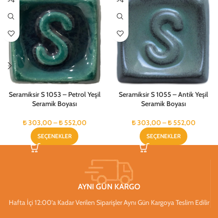
Seramiksir S 1053 – Petrol Yeşil
Seramiksir S 1055 – Antik Yeşil
Seramik Boyası
Seramik Boyası
₺
303,00
–
₺
552,00
₺
303,00
–
₺
552,00
SEÇENEKLER
SEÇENEKLER
AYNI GÜN KARGO
Hafta İçi 12:00’a Kadar Verilen Siparişler Aynı Gün Kargoya Teslim Edilir