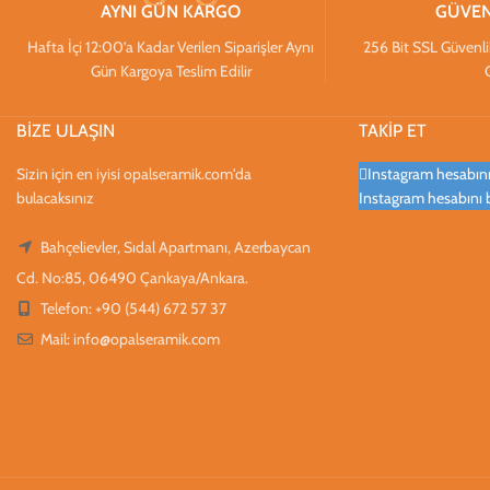
AYNI GÜN KARGO
GÜVEN
Hafta İçi 12:00’a Kadar Verilen Siparişler Aynı
256 Bit SSL Güvenlik S
Gün Kargoya Teslim Edilir
BİZE ULAŞIN
TAKİP ET
Sizin için en iyisi opalseramik.com'da
Instagram hesabınız
bulacaksınız
Instagram hesabını 
Bahçelievler, Sıdal Apartmanı, Azerbaycan
Cd. No:85, 06490 Çankaya/Ankara.
Telefon: +90 (544) 672 57 37
Mail:
info@opalseramik.com