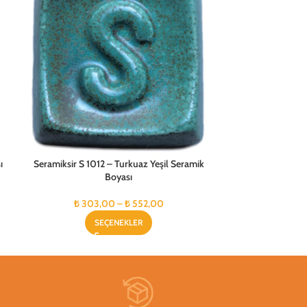
ı
Seramiksir S 1012 – Turkuaz Yeşil Seramik
Seramiksir S 1013 
Boyası
₺
353
₺
303,00
–
₺
552,00
SEÇENEKLER