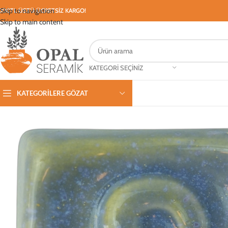
Skip to navigation
000TL ÜSTÜ ÜCRETSİZ KARGO!
Skip to main content
KATEGORI SEÇINIZ
KATEGORILERE GÖZAT