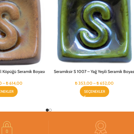
Bal Köpüğü Seramik Boyası
Seramiksir S 1007 – Yağ Yeşili Seramik Boyas
0
–
₺
614,00
₺
353,00
–
₺
652,00
ENEKLER
SEÇENEKLER