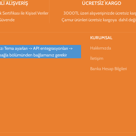
Lİ ALIŞVERİŞ
ÜCRETSİZ KARGO
ertifikası ile Kişisel Veriler
3000TL üzeri alışverişinizde ücretsiz ka
Güvende
Çamur ürünleri ücretsiz kargoya dahil deği
KURUMSAL
Hakkımızda
ı Tema ayarları -> API entegrasyonları ->
bağla bölümünden bağlamanız gerekir
İletişim
Banka Hesap Bilgileri