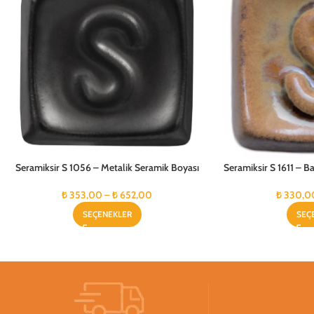
Seramiksir S 1056 – Metalik Seramik Boyası
Seramiksir S 1611 – 
₺
353,00
–
₺
652,00
₺
330,0
SEÇENEKLER
SEÇ