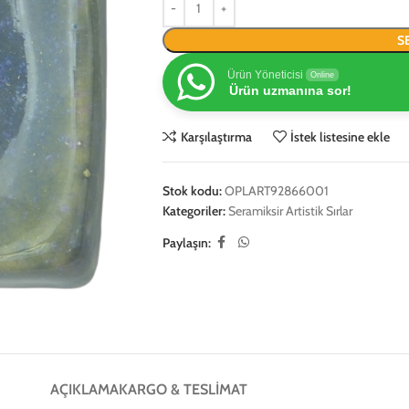
S
Ürün Yöneticisi
Online
Ürün uzmanına sor!
Karşılaştırma
İstek listesine ekle
Stok kodu:
OPLART92866001
Kategoriler:
Seramiksir Artistik Sırlar
Paylaşın:
AÇIKLAMA
KARGO & TESLIMAT