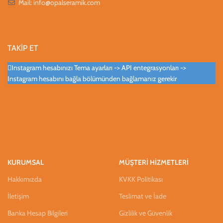
Mail:
info@opalseramik.com
TAKİP ET
Instagram hesabınızı Tema ayarları -> API entegrasyonları ->
Instagram hesabını bağla bölümünden bağlamanız gerekir
KURUMSAL
MÜŞTERİ HİZMETLERİ
Hakkımızda
KVKK Politikası
İletişim
Teslimat ve İade
Banka Hesap Bilgileri
Gizlilik ve Güvenlik