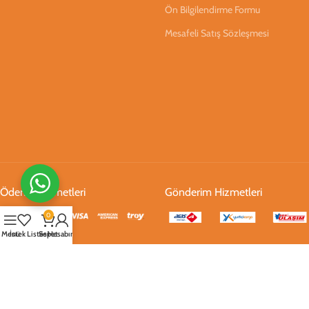
Ön Bilgilendirme Formu
Mesafeli Satış Sözleşmesi
Ödeme Hizmetleri
Gönderim Hizmetleri
0
Menü
İstek Listesi
Sepet
Hesabım
Sosyal Medya