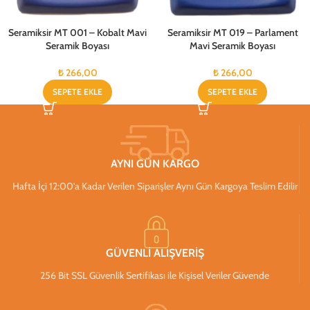
Seramiksir MT 001 – Kobalt Mavi
Seramiksir MT 019 – Parlament
Seramik Boyası
Mavi Seramik Boyası
₺
266,00
₺
266,00
SEPETE EKLE
SEPETE EKLE
AYNI GÜN KARGO
Hafta İçi 12:00’a Kadar Verilen Siparişler Aynı Gün Kargoya Teslim Edilir
GÜVENLİ ALIŞVERİŞ
256 Bit SSL Güvenlik Sertifikası ile Kişisel Veriler Güvende