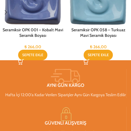
Seramiksir OPK 001 – Kobalt Mavi
Seramiksir OPK 058 – Turkuaz
Seramik Boyası
Mavi Seramik Boyası
₺
266,00
₺
266,00
SEPETE EKLE
SEPETE EKLE
AYNI GÜN KARGO
Hafta İçi 12:00’a Kadar Verilen Siparişler Aynı Gün Kargoya Teslim Edilir
GÜVENLİ ALIŞVERİŞ