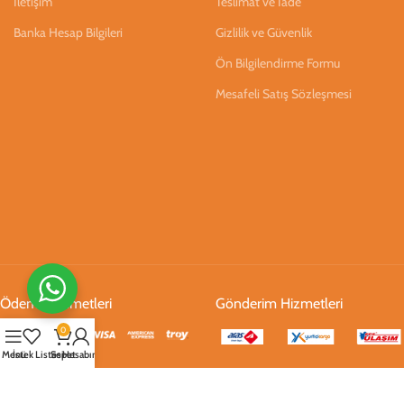
İletişim
Teslimat ve İade
Banka Hesap Bilgileri
Gizlilik ve Güvenlik
Ön Bilgilendirme Formu
Mesafeli Satış Sözleşmesi
Ödeme Hizmetleri
Gönderim Hizmetleri
0
Menü
İstek Listesi
Sepet
Hesabım
Sosyal Medya