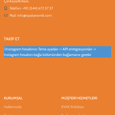
Çankaya/Ankara.
Telefon: +90 (544) 672 57 37
Mail:
info@opalseramik.com
TAKİP ET
Instagram hesabınızı Tema ayarları -> API entegrasyonları ->
Instagram hesabını bağla bölümünden bağlamanız gerekir
KURUMSAL
MÜŞTERİ HİZMETLERİ
Hakkımızda
KVKK Politikası