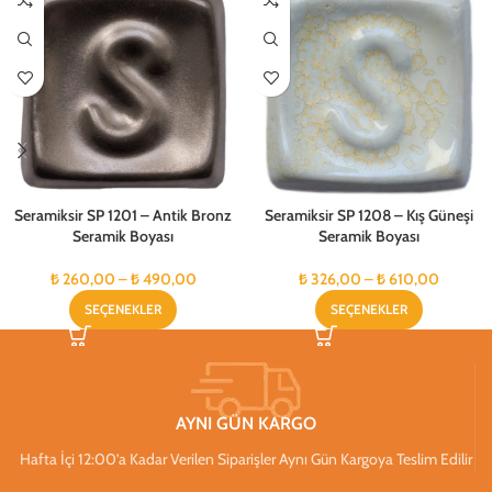
Seramiksir SP 1201 – Antik Bronz
Seramiksir SP 1208 – Kış Güneşi
Seramik Boyası
Seramik Boyası
₺
260,00
–
₺
490,00
₺
326,00
–
₺
610,00
SEÇENEKLER
SEÇENEKLER
AYNI GÜN KARGO
Hafta İçi 12:00’a Kadar Verilen Siparişler Aynı Gün Kargoya Teslim Edilir