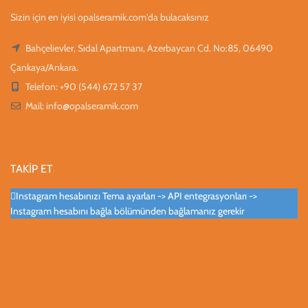
Sizin için en iyisi opalseramik.com'da bulacaksınız
Bahçelievler, Sıdal Apartmanı, Azerbaycan Cd. No:85, 06490
Çankaya/Ankara.
Telefon: +90 (544) 672 57 37
Mail:
info@opalseramik.com
TAKİP ET
Instagram hesabınızı Tema ayarları -> API entegrasyonları ->
Instagram hesabını bağla bölümünden bağlamanız gerekir