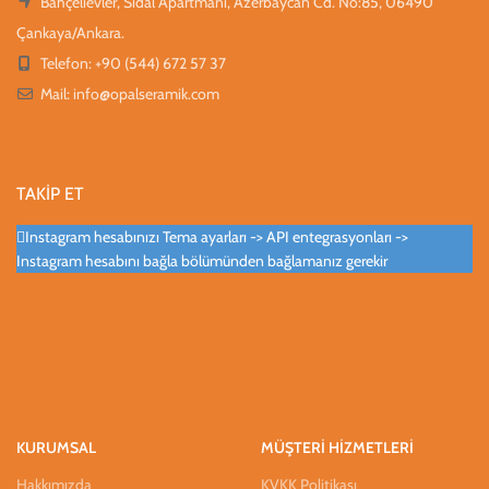
Bahçelievler, Sıdal Apartmanı, Azerbaycan Cd. No:85, 06490
Çankaya/Ankara.
Telefon: +90 (544) 672 57 37
Mail:
info@opalseramik.com
TAKİP ET
Instagram hesabınızı Tema ayarları -> API entegrasyonları ->
Instagram hesabını bağla bölümünden bağlamanız gerekir
KURUMSAL
MÜŞTERİ HİZMETLERİ
Hakkımızda
KVKK Politikası