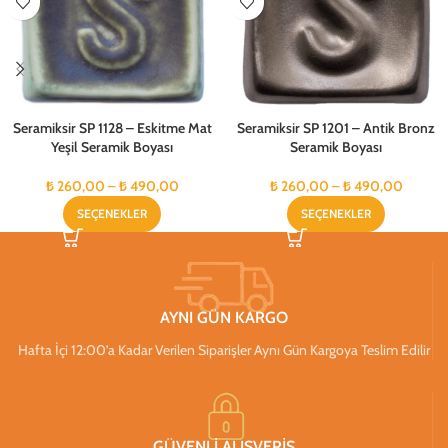
Seramiksir SP 1128 – Eskitme Mat
Seramiksir SP 1201 – Antik Bronz
Yeşil Seramik Boyası
Seramik Boyası
₺
260,00
–
₺
490,00
₺
260,00
–
₺
490,00
SEÇENEKLER
SEÇENEKLER
AYNI GÜN KARGO
Hafta İçi 12:00’a Kadar Verilen Siparişler Aynı Gün Kargoya Teslim Edilir
GÜVENLİ ALIŞVERİŞ