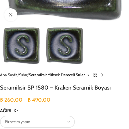
Büyütmek için tıklayın
Ana Sayfa
Sırlar
Seramiksir Yüksek Dereceli Sırlar
Seramiksir SP 1580 – Kraken Seramik Boyası
₺
260,00
–
₺
490,00
AĞIRLIK