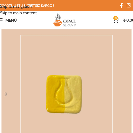
3000TL ÜSTÜ ÜCRETSİZ KARGO !
Skip to navigation
Skip to main content
0
MENÜ
₺
0,0