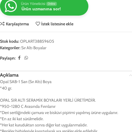
Ürün Yöneticisi
Online
Ürün uzmanına sor!
Karşılaştırma
İstek listesine ekle
Stok kodu:
OPLART38859605
Kategoriler:
Sır Altı Boyalar
Paylaşın:
Açıklama
Opal SAB-1 Sarı (Sır Altı) Boya
*40 gr.
OPAL SIR ALTI SERAMİK BOYALARI YERLİ ÜRETİMDİR.
*950-1280 C Arasında Fırınlanır
*Deri sertliğindeki çamura ve bisküvi pişirimi yapılmış ürüne uygulanır.
*En az iki kat sürülmelidir.
*Her kat kuruduktan sonra diğer kat uygulanmalıdır.
*Renkler birbirleriyle karıştırılarak ara renkler elde edilebilir.