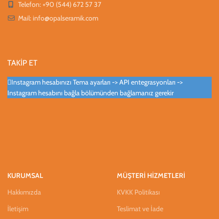
Telefon: +90 (544) 672 57 37
Mail:
info@opalseramik.com
TAKİP ET
Instagram hesabınızı Tema ayarları -> API entegrasyonları ->
Instagram hesabını bağla bölümünden bağlamanız gerekir
KURUMSAL
MÜŞTERİ HİZMETLERİ
Hakkımızda
KVKK Politikası
İletişim
Teslimat ve İade