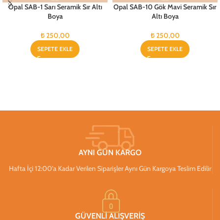
Opal SAB-1 Sarı Seramik Sır Altı
Opal SAB-10 Gök Mavi Seramik Sır
Boya
Altı Boya
₺
250,00
₺
250,00
SEPETE EKLE
SEPETE EKLE
AYNI GÜN KARGO
Hafta İçi 12:00’a Kadar Verilen Siparişler Aynı Gün Kargoya Teslim Edilir
GÜVENLİ ALIŞVERİŞ