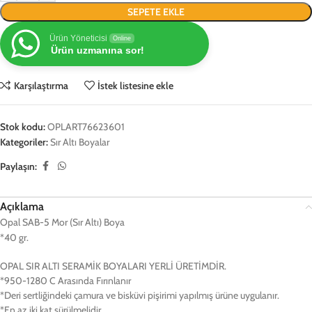
SEPETE EKLE
Ürün Yöneticisi
Online
Ürün uzmanına sor!
Karşılaştırma
İstek listesine ekle
Stok kodu:
OPLART76623601
Kategoriler:
Sır Altı Boyalar
Paylaşın:
Açıklama
Opal SAB-5 Mor (Sır Altı) Boya
*40 gr.
OPAL SIR ALTI SERAMİK BOYALARI YERLİ ÜRETİMDİR.
*950-1280 C Arasında Fırınlanır
*Deri sertliğindeki çamura ve bisküvi pişirimi yapılmış ürüne uygulanır.
*En az iki kat sürülmelidir.