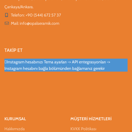
Çankaya/Ankara.
Telefon: +90 (544) 672 57 37
Mail:
info@opalseramik.com
TAKİP ET
Instagram hesabınızı Tema ayarları -> API entegrasyonları ->
Instagram hesabını bağla bölümünden bağlamanız gerekir
KURUMSAL
MÜŞTERİ HİZMETLERİ
Hakkımızda
KVKK Politikası