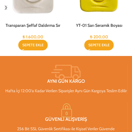
Transparan Şeffaf Daldırma Sır
YT-01 Sarı Seramik Boyası
₺
1.600,00
₺
200,00
SEPETE EKLE
SEPETE EKLE
AYNI GÜN KARGO
Hafta İçi 12:00’a Kadar Verilen Siparişler Aynı Gün Kargoya Teslim Edilir
GÜVENLİ ALIŞVERİŞ
256 Bit SSL Güvenlik Sertifikası ile Kişisel Veriler Güvende