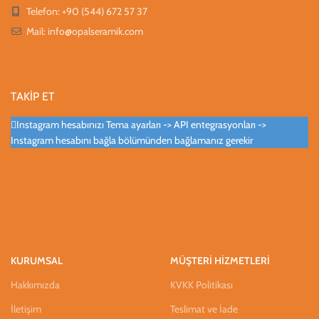
Telefon: +90 (544) 672 57 37
Mail:
info@opalseramik.com
TAKİP ET
Instagram hesabınızı Tema ayarları -> API entegrasyonları ->
Instagram hesabını bağla bölümünden bağlamanız gerekir
KURUMSAL
MÜŞTERİ HİZMETLERİ
Hakkımızda
KVKK Politikası
İletişim
Teslimat ve İade