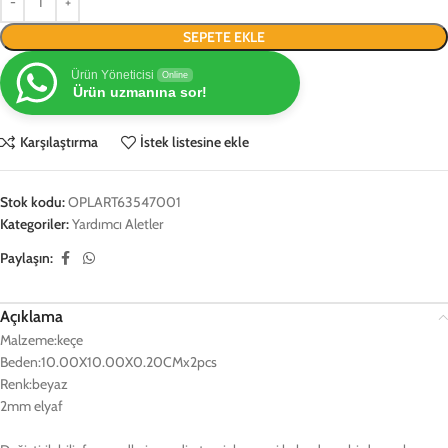
SEPETE EKLE
Ürün Yöneticisi
Online
Ürün uzmanına sor!
Karşılaştırma
İstek listesine ekle
Stok kodu:
OPLART63547001
Kategoriler:
Yardımcı Aletler
Paylaşın:
Açıklama
Malzeme:
keçe
Beden:
10.00X10.00X0.20CMx2pcs
Renk:
beyaz
2mm elyaf