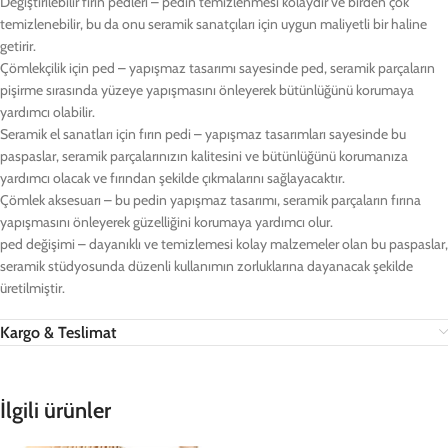
Değiştirilebilir fırın pedleri – pedin temizlenmesi kolaydır ve birden çok
temizlenebilir, bu da onu seramik sanatçıları için uygun maliyetli bir haline
getirir.
Çömlekçilik için ped – yapışmaz tasarımı sayesinde ped, seramik parçaların
pişirme sırasında yüzeye yapışmasını önleyerek bütünlüğünü korumaya
yardımcı olabilir.
Seramik el sanatları için fırın pedi – yapışmaz tasarımları sayesinde bu
paspaslar, seramik parçalarınızın kalitesini ve bütünlüğünü korumanıza
yardımcı olacak ve fırından şekilde çıkmalarını sağlayacaktır.
Çömlek aksesuarı – bu pedin yapışmaz tasarımı, seramik parçaların fırına
yapışmasını önleyerek güzelliğini korumaya yardımcı olur.
ped değişimi – dayanıklı ve temizlemesi kolay malzemeler olan bu paspaslar,
seramik stüdyosunda düzenli kullanımın zorluklarına dayanacak şekilde
üretilmiştir.
Kargo & Teslimat
İlgili ürünler