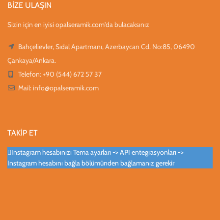
BİZE ULAŞIN
Sizin için en iyisi opalseramik.com'da bulacaksınız
Bahçelievler, Sıdal Apartmanı, Azerbaycan Cd. No:85, 06490
Çankaya/Ankara.
Telefon: +90 (544) 672 57 37
Mail:
info@opalseramik.com
TAKİP ET
Instagram hesabınızı Tema ayarları -> API entegrasyonları ->
Instagram hesabını bağla bölümünden bağlamanız gerekir