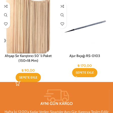
Ahşap Sır Karıştırıcı 50`li Paket
Ajur Bıçağı RS-0103
(150×18 Mm)
₺
170,00
₺
90,00
SEPETE EKLE
SEPETE EKLE
AYNI GÜN KARGO
Hafta İçi 12:00’a Kadar Verilen Siparişler Aynı Gün Kargoya Teslim Edilir