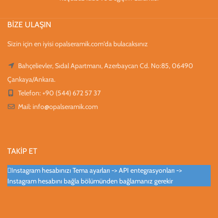
BİZE ULAŞIN
Sizin için en iyisi opalseramik.com'da bulacaksınız
Bahçelievler, Sıdal Apartmanı, Azerbaycan Cd. No:85, 06490
Çankaya/Ankara.
Telefon: +90 (544) 672 57 37
Mail:
info@opalseramik.com
TAKİP ET
Instagram hesabınızı Tema ayarları -> API entegrasyonları ->
Instagram hesabını bağla bölümünden bağlamanız gerekir