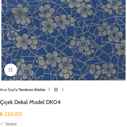
Büyütmek için tıklayın
Ana Sayfa
Yardımcı Aletler
Çiçek Dekal Model DK04
₺
220,00
Stokta