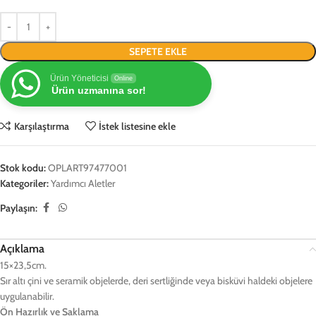
SEPETE EKLE
Ürün Yöneticisi
Online
Ürün uzmanına sor!
Karşılaştırma
İstek listesine ekle
Stok kodu:
OPLART97477001
Kategoriler:
Yardımcı Aletler
Paylaşın:
Açıklama
15×23,5cm.
Sır altı çini ve seramik objelerde, deri sertliğinde veya bisküvi haldeki objelere
uygulanabilir.
Ön Hazırlık ve Saklama