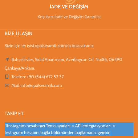
İADE VE DEĞİŞİM
Koşulsuz İade ve Değişim Garantisi
BİZE ULAŞIN
Sizin için en iyisi opalseramik.com'da bulacaksınız
Bahçelievler, Sıdal Apartmanı, Azerbaycan Cd. No:85, 06490
Çankaya/Ankara.
Telefon: +90 (544) 672 57 37
Mail:
info@opalseramik.com
TAKİP ET
Instagram hesabınızı Tema ayarları -> API entegrasyonları ->
Instagram hesabını bağla bölümünden bağlamanız gerekir