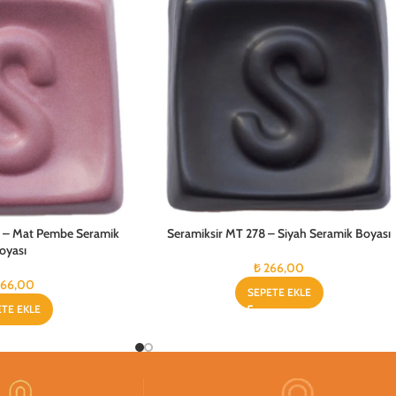
3 – Mat Pembe Seramik
Seramiksir MT 278 – Siyah Seramik Boyası
oyası
₺
266,00
66,00
SEPETE EKLE
ETE EKLE