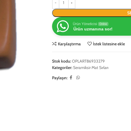
S
Ürün Yöneticisi
Online
Ürün uzmanına sor!
Karşılaştırma
İstek listesine ekle
Stok kodu:
OPLART86933279
Kategoriler:
Seramiksir Mat Sırları
Paylaşın: