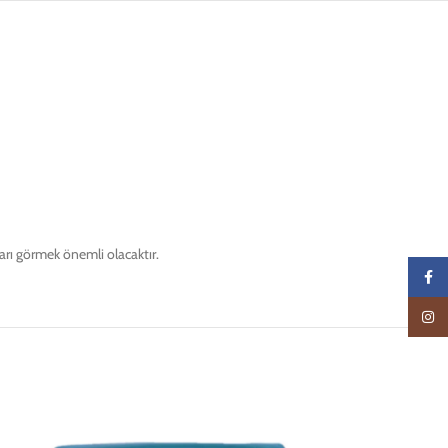
ları görmek önemli olacaktır.
Faceb
Insta