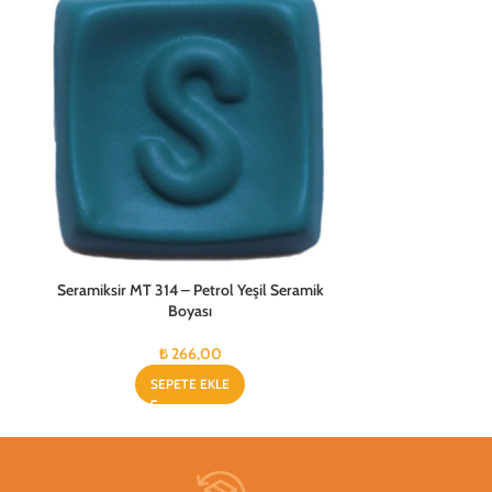
Seramiksir MT 314 – Petrol Yeşil Seramik
Seramiksir MT 
Boyası
₺
266,00
SEPETE EKLE