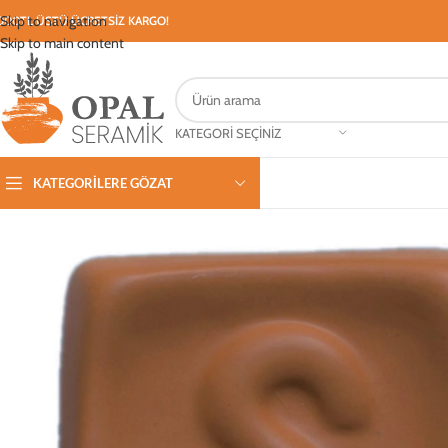
Skip to navigation
000TL ÜSTÜ ÜCRETSİZ KARGO!
Skip to main content
KATEGORI SEÇINIZ
KATEGORILERE GÖZAT