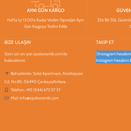
AYNI GÜN KARGO
GÜVEN
Hafta İçi 12:00’a Kadar Verilen Siparişler Aynı
256 Bit SSL Güvenlik S
Gün Kargoya Teslim Edilir
BİZE ULAŞIN
TAKİP ET
Sizin için en iyisi opalseramik.com'da
Instagram hesabınız
bulacaksınız
Instagram hesabını 
Bahçelievler, Sıdal Apartmanı, Azerbaycan
Cd. No:85, 06490 Çankaya/Ankara.
Telefon: +90 (544) 672 57 37
Mail:
info@opalseramik.com