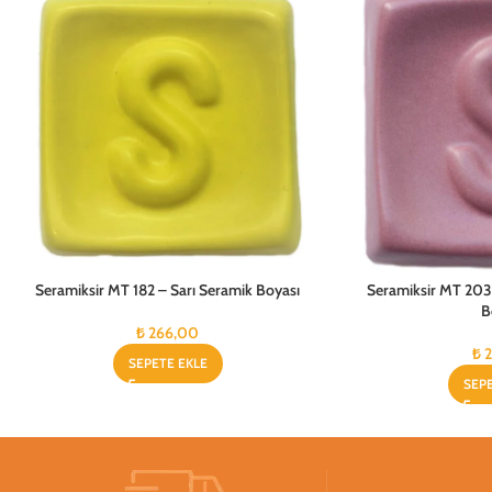
Seramiksir MT 182 – Sarı Seramik Boyası
Seramiksir MT 20
B
₺
266,00
₺
2
SEPETE EKLE
SEP