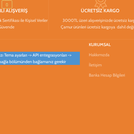
Lİ ALIŞVERİŞ
ÜCRETSİZ KARGO
ertifikası ile Kişisel Veriler
3000TL üzeri alışverişinizde ücretsiz ka
Güvende
Çamur ürünleri ücretsiz kargoya dahil deği
KURUMSAL
Hakkımızda
ı Tema ayarları -> API entegrasyonları ->
bağla bölümünden bağlamanız gerekir
İletişim
Banka Hesap Bilgileri