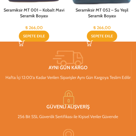
Seramiksir MT 001 – Kobalt Mavi
Seramiksir MT 052 – Su Yeşil
Seramik Boyası
Seramik Boyası
₺
266,00
₺
266,00
SEPETE EKLE
SEPETE EKLE
AYNI GÜN KARGO
Hafta İçi 12:00’a Kadar Verilen Siparişler Aynı Gün Kargoya Teslim Edilir
GÜVENLİ ALIŞVERİŞ
256 Bit SSL Güvenlik Sertifikası ile Kişisel Veriler Güvende