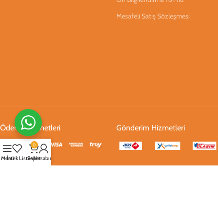
Mesafeli Satış Sözleşmesi
Ödeme Hizmetleri
Gönderim Hizmetleri
0
Menü
İstek Listesi
Sepet
Hesabım
Sosyal Medya