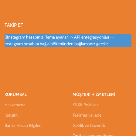
TAKİP ET
Instagram hesabınızı Tema ayarları -> API entegrasyonları ->
Instagram hesabını bağla bölümünden bağlamanız gerekir
KURUMSAL
MÜŞTERİ HİZMETLERİ
Hakkımızda
KVKK Politikası
İletişim
Teslimat ve İade
Banka Hesap Bilgileri
Gizlilik ve Güvenlik
Ön Bilgilendirme Formu