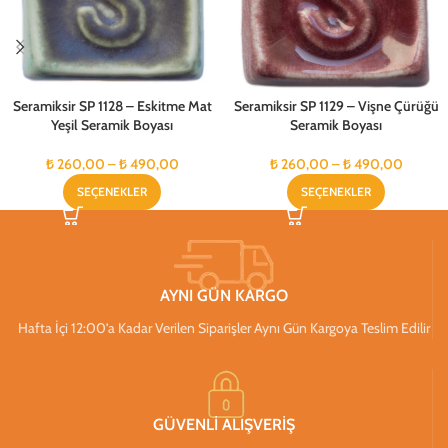
Seramiksir SP 1128 – Eskitme Mat
Seramiksir SP 1129 – Vişne Çürüğü
Yeşil Seramik Boyası
Seramik Boyası
₺
260,00
–
₺
490,00
₺
260,00
–
₺
490,00
SEÇENEKLER
SEÇENEKLER
AYNI GÜN KARGO
Hafta İçi 12:00’a Kadar Verilen Siparişler Aynı Gün Kargoya Teslim Edilir
GÜVENLİ ALIŞVERİŞ