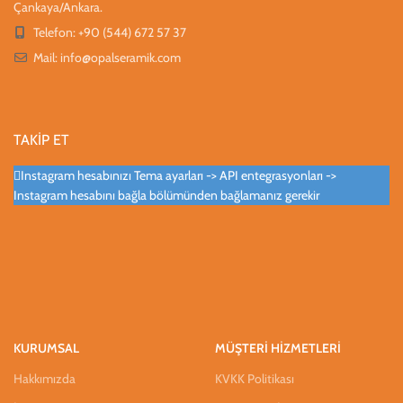
Çankaya/Ankara.
Telefon: +90 (544) 672 57 37
Mail:
info@opalseramik.com
TAKİP ET
Instagram hesabınızı Tema ayarları -> API entegrasyonları ->
Instagram hesabını bağla bölümünden bağlamanız gerekir
KURUMSAL
MÜŞTERİ HİZMETLERİ
Hakkımızda
KVKK Politikası