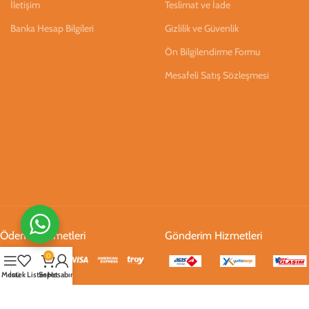
İletişim
Teslimat ve İade
Banka Hesap Bilgileri
Gizlilik ve Güvenlik
Ön Bilgilendirme Formu
Mesafeli Satış Sözleşmesi
Ödeme Hizmetleri
Gönderim Hizmetleri
0
Menü
İstek Listesi
Sepet
Hesabım
Sosyal Medya