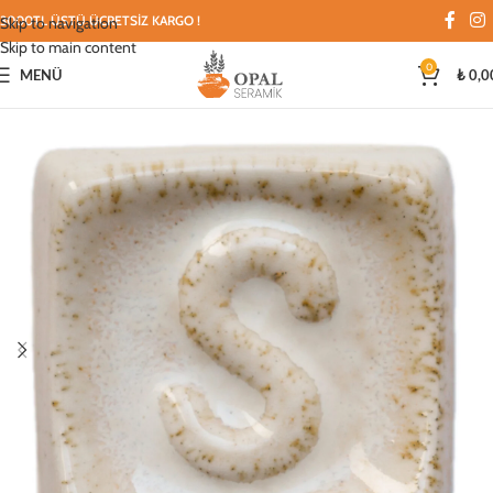
3000TL ÜSTÜ ÜCRETSİZ KARGO !
Skip to navigation
Skip to main content
0
MENÜ
₺
0,0