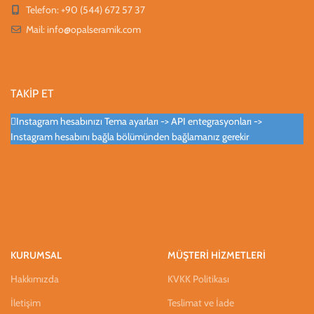
Telefon: +90 (544) 672 57 37
Mail:
info@opalseramik.com
TAKİP ET
Instagram hesabınızı Tema ayarları -> API entegrasyonları ->
Instagram hesabını bağla bölümünden bağlamanız gerekir
KURUMSAL
MÜŞTERİ HİZMETLERİ
Hakkımızda
KVKK Politikası
İletişim
Teslimat ve İade