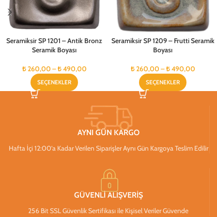
Seramiksir SP 1201 – Antik Bronz
Seramiksir SP 1209 – Frutti Seramik
Seramik Boyası
Boyası
₺
260,00
–
₺
490,00
₺
260,00
–
₺
490,00
SEÇENEKLER
SEÇENEKLER
AYNI GÜN KARGO
Hafta İçi 12:00’a Kadar Verilen Siparişler Aynı Gün Kargoya Teslim Edilir
GÜVENLİ ALIŞVERİŞ
256 Bit SSL Güvenlik Sertifikası ile Kişisel Veriler Güvende