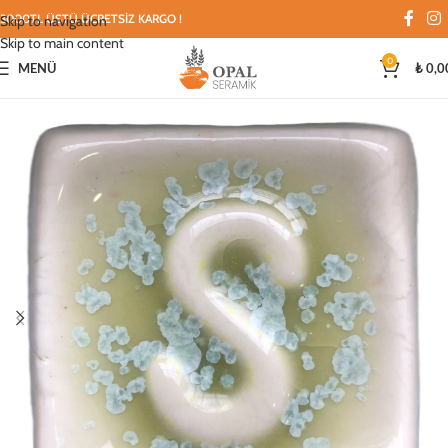
3000TL ÜSTÜ ÜCRETSİZ KARGO !
Skip to navigation
Skip to main content
0
MENÜ
₺
0,0