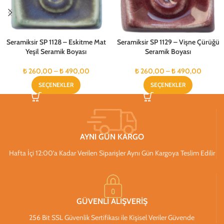
Seramiksir SP 1128 – Eskitme Mat
Seramiksir SP 1129 – Vişne Çürüğü
Yeşil Seramik Boyası
Seramik Boyası
₺
260,00
–
₺
490,00
₺
260,00
–
₺
490,00
SEÇENEKLER
SEÇENEKLER
AYNI GÜN KARGO
Hafta İçi 12:00’a Kadar Verilen Siparişler Aynı Gün Kargoya Teslim Edilir
GÜVENLİ ALIŞVERİŞ
256 Bit SSL Güvenlik Sertifikası ile Kişisel Veriler Güvende