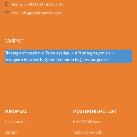
Telefon: +90 (544) 672 57 37
Mail:
info@opalseramik.com
TAKİP ET
Instagram hesabınızı Tema ayarları -> API entegrasyonları ->
Instagram hesabını bağla bölümünden bağlamanız gerekir
KURUMSAL
MÜŞTERİ HİZMETLERİ
Hakkımızda
KVKK Politikası
İletişim
Teslimat ve İade